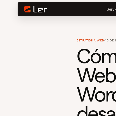
Servi
ESTRATEGIA WEB
10 DE 
Cómo
Webf
Word
desa