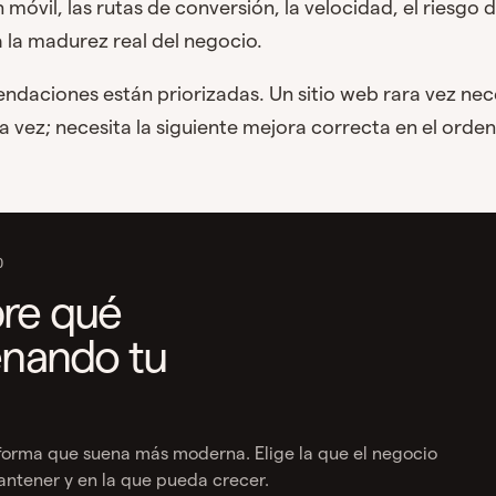
óvil, las rutas de conversión, la velocidad, el riesgo
eja la madurez real del negocio.
daciones están priorizadas. Un sitio web rara vez nece
la vez; necesita la siguiente mejora correcta en el orde
O
re qué
enando tu
taforma que suena más moderna. Elige la que el negocio
ntener y en la que pueda crecer.