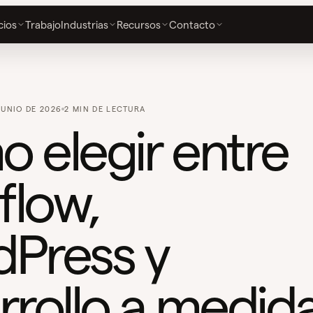
cios
Trabajo
Industrias
Recursos
Contacto
JUNIO DE 2026
2 MIN DE LECTURA
 elegir entre
low,
Press y
rrollo a medid