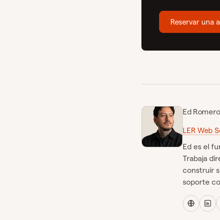
Reservar una a
Ed Romer
LER Web Se
Ed es el f
Trabaja di
construir s
soporte con