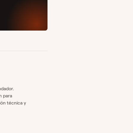
ndador.
m para
ión técnica y