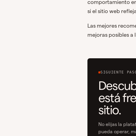
comportamiento en m
si el sitio web refl
Las mejores recomen
mejoras posibles a 
SIGUIENTE PAS
Descub
está fr
sitio.
No elijas la pla
pueda operar, ma