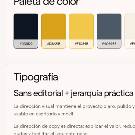
Paleta de color
#0D1522
#D8A21B
#F1C84B
#4C5966
#F
Tipografía
Sans editorial + jerarquía práctica
La dirección visual mantiene el proyecto claro, pulido y
usable en escritorio y móvil.
La dirección de copy es directa: explicar el valor, reduc
dudas y facilitar el siguiente paso.