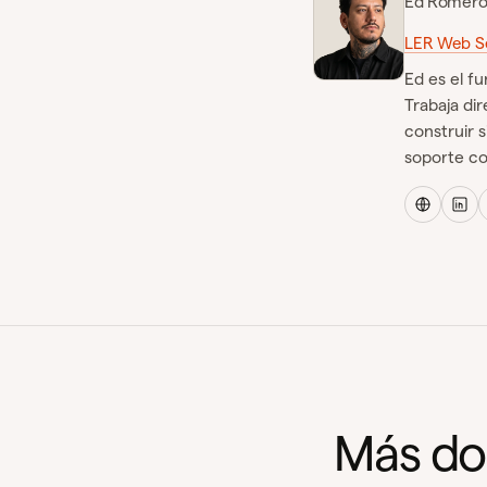
Ed Romer
LER Web Se
Ed es el f
Trabaja di
construir s
soporte con
Más do