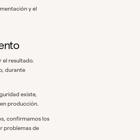
ementación y el
ento
el resultado.
o, durante
uridad existe,
á en producción.
ros, confirmamos los
or problemas de