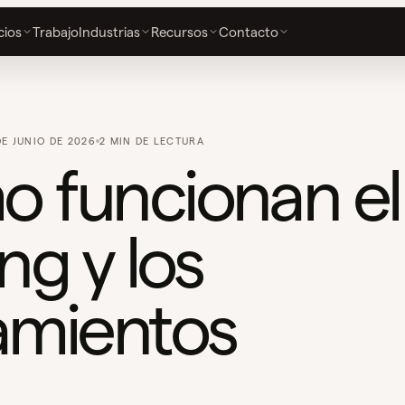
cios
Trabajo
Industrias
Recursos
Contacto
DE JUNIO DE 2026
2 MIN DE LECTURA
 funcionan el
ng y los
amientos