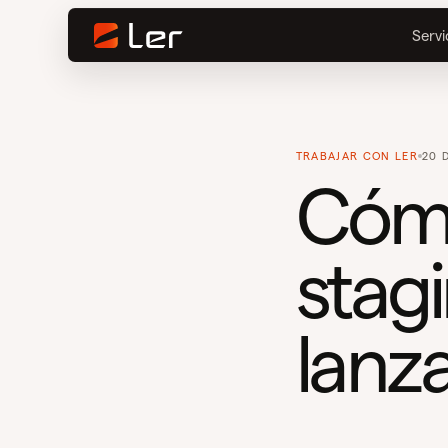
Servi
TRABAJAR CON LER
20 
Cómo
stagi
lanz