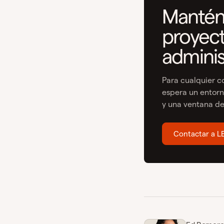
Mantén
proyect
adminis
Para cualquier c
espera un entorn
y una ventana de
Contactar a L