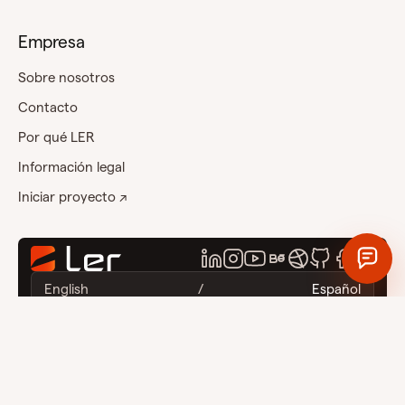
Empresa
Sobre nosotros
Contacto
Por qué LER
Información legal
Iniciar proyecto ↗
English
/
Español
© 2011-2026 LERWS, LLC. Todos los derechos reservados. LER Web
Services y las marcas relacionadas son marcas comerciales de LERWS,
LLC.
Los servicios de estrategia, diseño, desarrollo, mantenimiento y