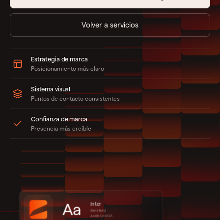
Volver a servicios
Estrategia de marca
Posicionamiento más claro
Sistema visual
Puntos de contacto consistentes
Confianza de marca
Presencia más creíble
Aa
Inter
Semi Bold
Aa Bb Cc 0123