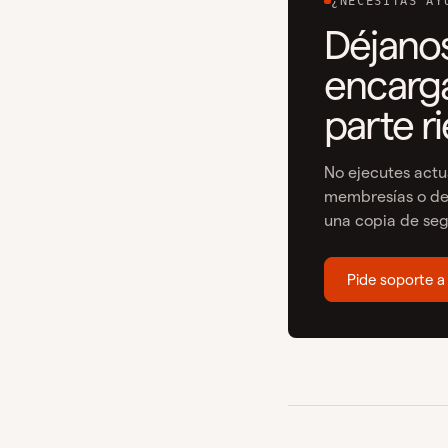
¿NECESITAS AY
Déjano
encarga
parte r
No ejecutes act
membresías o de 
una copia de seg
Pide soporte a